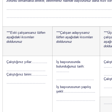
zorunlu olmamakla birlikte, belirtmeniz halinde başvurunuz daha hızlı sonu
……………………………………………………………………………………
……………………………………………………………………………………
***Eski çalışansanız lütfen
***Çalışan adayıysanız
***Üç
aşağıdaki kısımları
lütfen aşağıdaki kısımları
çalış
doldurunuz
doldurunuz
aşağı
doldu
Çalıştığınız yıllar:…………..
İş başvurusunda
Çalış
bulunduğunuz tarih:
……
………………………………
…………
Çalıştığınız birim:…………..
……
……………………………..
Çalış
………………………………
İş başvurusunun yapılış
……
şekli:………………………..
………………………………
……