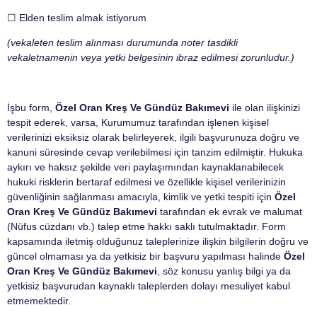
☐ Elden teslim almak istiyorum
(vekaleten teslim alınması durumunda noter tasdikli
vekaletnamenin veya yetki belgesinin ibraz edilmesi zorunludur.)
İşbu form,
Özel Oran Kreş Ve Gündüz Bakımevi
ile olan ilişkinizi
tespit ederek, varsa, Kurumumuz tarafından işlenen kişisel
verilerinizi eksiksiz olarak belirleyerek, ilgili başvurunuza doğru ve
kanuni süresinde cevap verilebilmesi için tanzim edilmiştir. Hukuka
aykırı ve haksız şekilde veri paylaşımından kaynaklanabilecek
hukuki risklerin bertaraf edilmesi ve özellikle kişisel verilerinizin
güvenliğinin sağlanması amacıyla, kimlik ve yetki tespiti için
Özel
Oran Kreş Ve Gündüz Bakımevi
tarafından ek evrak ve malumat
(Nüfus cüzdanı vb.) talep etme hakkı saklı tutulmaktadır. Form
kapsamında iletmiş olduğunuz taleplerinize ilişkin bilgilerin doğru ve
güncel olmaması ya da yetkisiz bir başvuru yapılması halinde
Özel
Oran Kreş Ve Gündüz Bakımevi
, söz konusu yanlış bilgi ya da
yetkisiz başvurudan kaynaklı taleplerden dolayı mesuliyet kabul
etmemektedir.