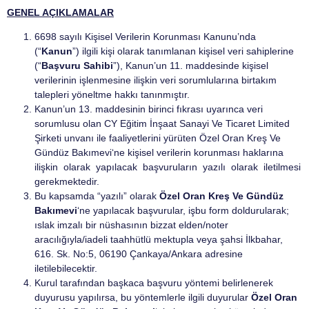
GENEL AÇIKLAMALAR
6698 sayılı Kişisel Verilerin Korunması Kanunu’nda
(“
Kanun
”) ilgili kişi olarak tanımlanan kişisel veri sahiplerine
(“
Başvuru Sahibi
”), Kanun’un 11. maddesinde kişisel
verilerinin işlenmesine ilişkin veri sorumlularına birtakım
talepleri yöneltme hakkı tanınmıştır.
Kanun’un 13. maddesinin birinci fıkrası uyarınca veri
sorumlusu olan CY Eğitim İnşaat Sanayi Ve Ticaret Limited
Şirketi unvanı ile faaliyetlerini yürüten Özel Oran Kreş Ve
Gündüz Bakımevi‘ne kişisel verilerin korunması haklarına
ilişkin olarak yapılacak başvuruların yazılı olarak iletilmesi
gerekmektedir.
Bu kapsamda “yazılı” olarak
Özel Oran Kreş Ve Gündüz
Bakımevi
‘ne yapılacak başvurular, işbu form doldurularak;
ıslak imzalı bir nüshasının bizzat elden/noter
aracılığıyla/iadeli taahhütlü mektupla veya şahsi İlkbahar,
616. Sk. No:5, 06190 Çankaya/Ankara adresine
iletilebilecektir.
Kurul tarafından başkaca başvuru yöntemi belirlenerek
duyurusu yapılırsa, bu yöntemlerle ilgili duyurular
Özel Oran