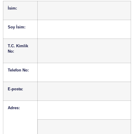
İsim:
Soy İsim:
T.C. Kimlik
No:
Telefon No:
E-posta:
Adres: